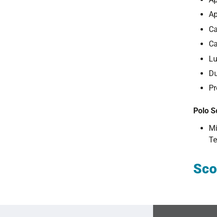
Ap
Ca
Ca
Lu
Du
Pr
Polo S
Mi
Te
Sco