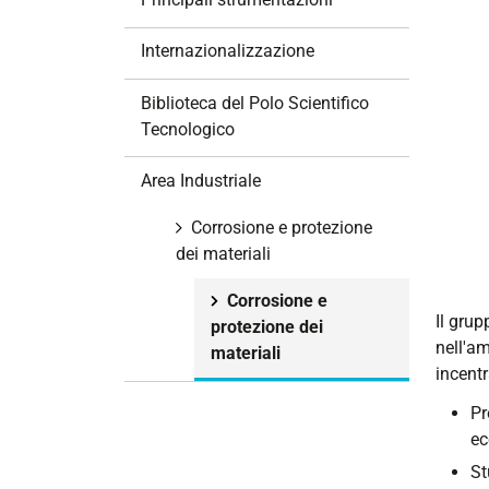
i
o
Internazionalizzazione
n
e
Biblioteca del Polo Scientifico
Tecnologico
Area Industriale
Corrosione e protezione
dei materiali
Corrosione e
Il grup
protezione dei
nell'am
materiali
incent
Pr
ec
St