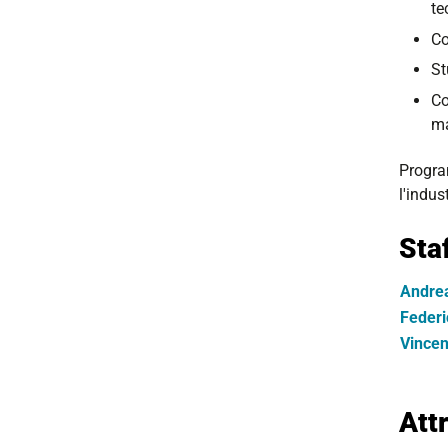
te
Co
St
Co
ma
Program
l'indus
Sta
Andre
Federi
Vincen
Att