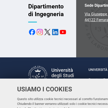
Dipartimento
Sede Diparti
di Ingegneria
Via Giuseppe 
44122 Ferrar
Università
UNIVERSITÀ 
degli Studi
Rettrice: P
di Ferrara
via Ludovic
USIAMO I COOKIES
C.F. 80007
Seguici su
Questo sito utilizza cookie tecnici necessari al corretto funzionam
Facebook
Linkedin
Instagram
Youtube
Chiudendo il banner verranno utilizzati solo i cookie tecnici nece