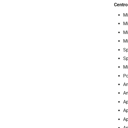
Centro
Mi
Mi
Mi
Mi
Sp
Sp
Mi
Po
An
An
Ap
Ap
Ap
Ap