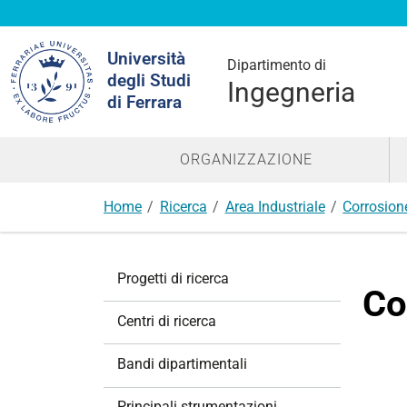
Cerca
Università
nel
Dipartimento di
degli Studi
sito
Ingegneria
di Ferrara
ORGANIZZAZIONE
Home
Ricerca
Area Industriale
Corrosione
N
Progetti di ricerca
a
Co
v
Centri di ricerca
i
g
Bandi dipartimentali
a
z
Principali strumentazioni