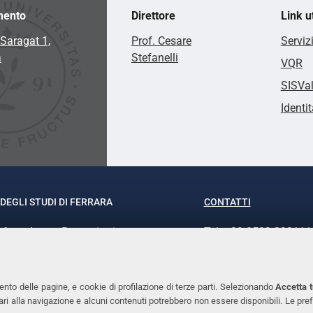
mento
Direttore
Link ut
Saragat 1,
Prof. Cesare
Serviz
a
Stefanelli
VQR
SISVa
Identit
DEGLI STUDI DI FERRARA
CONTATTI
rof.ssa Laura Ramaciotti
Tel. +39 0532 293111
o Ariosto, 35 - 44121 Ferrara
Fax. +39 0532 29303
370382 - P.IVA 00434690384
PEC
ento delle pagine, e cookie di profilazione di terze parti. Selezionando
Accetta t
ssari alla navigazione e alcuni contenuti potrebbero non essere disponibili. Le