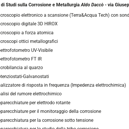
 di Studi sulla Corrosione
e Metallurgia
Aldo Daccò -
via
Giusep
croscopio elettronico a scansione (Terra&Acqua Tech) con son
croscopio digitale 3D HIROX
croscopio a forza atomica
croscopi ottici metallografici
ettrofotometro UV-Visibile
ettrofotometro FT IR
crobilancia al quarzo
tenziostati-Galvanostati
alizzatore di risposta in frequenza (Impedenza elettrochimica)
alisi del rumore elettrochimico
parecchiature per elettrodo rotante
parecchiature per il monitoraggio della corrosione
parecchiatura per la corrosione sotto tensione
parecchiatura per lo studio della tribo-corrosione