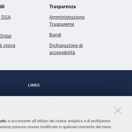
ili
Trasparenza
i DSA
Amministrazione
Trasparente
Bandi
lDidat
à visiva
Dichiarazione di
accessibilità
LINKS
Accessibilità
1
Dichiarazione di accessibilità
Protezione dati personali
utto
si acconsente all’utilizzo dei cookie analytics e di profilazione.
Cookies
 preferenze possono essere modificate in qualsiasi momento dal menu