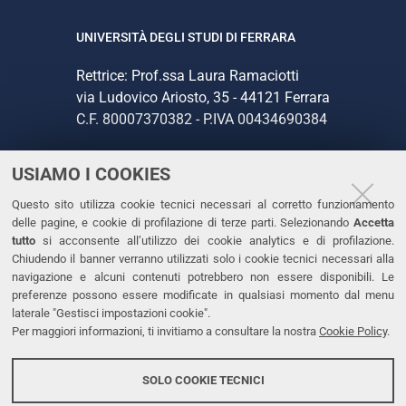
UNIVERSITÀ DEGLI STUDI DI FERRARA
Rettrice: Prof.ssa Laura Ramaciotti
via Ludovico Ariosto, 35 - 44121 Ferrara
C.F. 80007370382 - P.IVA 00434690384
USIAMO I COOKIES
CONTATTI
Questo sito utilizza cookie tecnici necessari al corretto funzionamento
Tel. +39 0532 293111
delle pagine, e cookie di profilazione di terze parti. Selezionando
Accetta
Fax. +39 0532 293031
tutto
si acconsente all’utilizzo dei cookie analytics e di profilazione.
PEC
Chiudendo il banner verranno utilizzati solo i cookie tecnici necessari alla
navigazione e alcuni contenuti potrebbero non essere disponibili. Le
preferenze possono essere modificate in qualsiasi momento dal menu
LINKS
laterale "Gestisci impostazioni cookie".
Per maggiori informazioni, ti invitiamo a consultare la nostra
Cookie Policy
.
Accessibilità
Dichiarazione di accessibilità
SOLO COOKIE TECNICI
Protezione dati personali