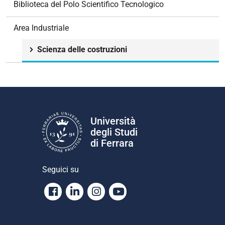
e
Biblioteca del Polo Scientifico Tecnologico
Area Industriale
Scienza delle costruzioni
Università
degli Studi
di Ferrara
Seguici su
Facebook
Linkedin
Instagram
Youtube