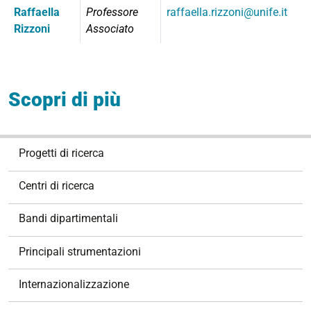
Raffaella
Professore
raffaella.rizzoni@unife.it
Rizzoni
Associato
Scopri di più
N
Progetti di ricerca
a
v
Centri di ricerca
i
g
Bandi dipartimentali
a
z
Principali strumentazioni
i
o
Internazionalizzazione
n