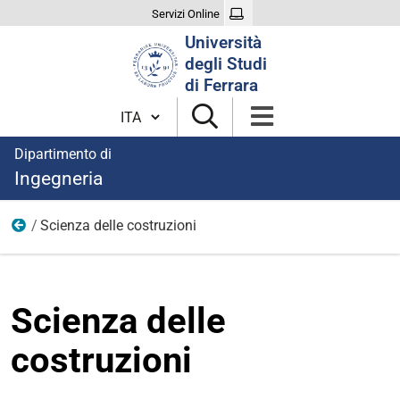
Servizi Online
Cerca
Università
nel
degli Studi
sito
di Ferrara
Cambia lingua
Dipartimento di
Ingegneria
Scienza delle costruzioni
Area Industriale
Scienza delle
costruzioni