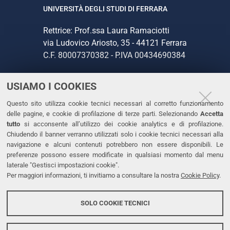
UNIVERSITÀ DEGLI STUDI DI FERRARA
Rettrice: Prof.ssa Laura Ramaciotti
via Ludovico Ariosto, 35 - 44121 Ferrara
C.F. 80007370382 - P.IVA 00434690384
USIAMO I COOKIES
CONTATTI
Questo sito utilizza cookie tecnici necessari al corretto funzionamento
Tel. +39 0532 293111
delle pagine, e cookie di profilazione di terze parti. Selezionando
Accetta
Fax. +39 0532 293031
tutto
si acconsente all’utilizzo dei cookie analytics e di profilazione.
PEC
Chiudendo il banner verranno utilizzati solo i cookie tecnici necessari alla
navigazione e alcuni contenuti potrebbero non essere disponibili. Le
preferenze possono essere modificate in qualsiasi momento dal menu
LINKS
laterale "Gestisci impostazioni cookie".
Per maggiori informazioni, ti invitiamo a consultare la nostra
Cookie Policy
.
Accessibilità
Dichiarazione di accessibilità
SOLO COOKIE TECNICI
Protezione dati personali