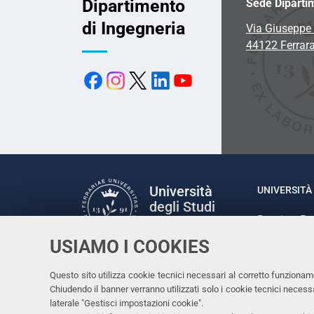
Dipartimento
Sede Diparti
di Ingegneria
Via Giuseppe 
44122 Ferrar
Università
UNIVERSITÀ 
degli Studi
Rettrice: P
di Ferrara
via Ludovic
USIAMO I COOKIES
C.F. 80007
Seguici su
Questo sito utilizza cookie tecnici necessari al corretto funzionam
Facebook
Linkedin
Instagram
Youtube
Chiudendo il banner verranno utilizzati solo i cookie tecnici nece
laterale "Gestisci impostazioni cookie".