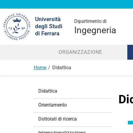
Cerca
Università
nel
Dipartimento di
degli Studi
sito
Ingegneria
di Ferrara
ORGANIZZAZIONE
Home
Didattica
N
Didattica
a
Di
v
Orientamento
i
g
Dottorati di ricerca
a
z
Internazionalizzazione