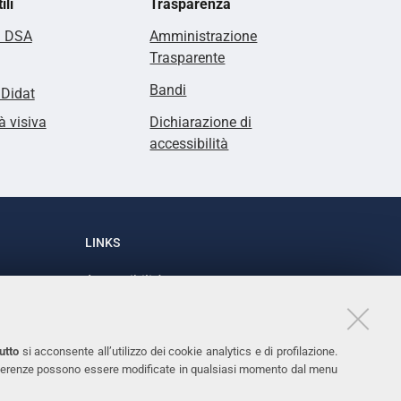
ili
Trasparenza
i DSA
Amministrazione
Trasparente
Bandi
lDidat
à visiva
Dichiarazione di
accessibilità
LINKS
Accessibilità
1
Dichiarazione di accessibilità
Protezione dati personali
utto
si acconsente all’utilizzo dei cookie analytics e di profilazione.
Cookies
 preferenze possono essere modificate in qualsiasi momento dal menu