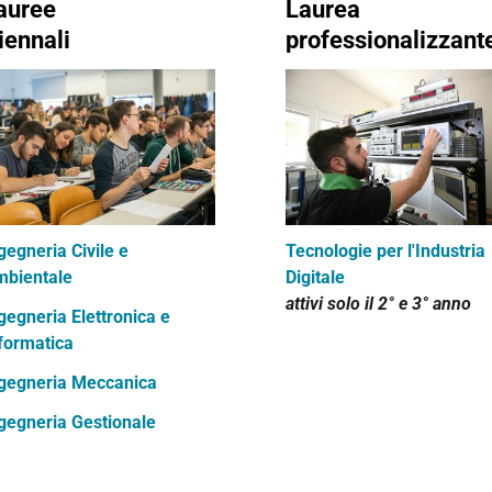
auree
Laurea
riennali
professionalizzant
Tecnologie per l'Industria
gegneria Civile e
Digitale
bientale
attivi solo il
2° e 3° anno
gegneria Elettronica e
formatica
gegneria Meccanica
gegneria Gestionale