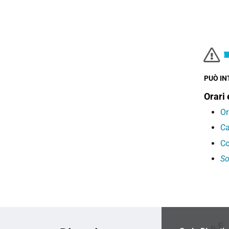
PUÒ IN
Orari 
Or
Ca
Co
So