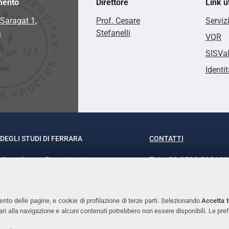
mento
Direttore
Link ut
Saragat 1,
Prof. Cesare
Serviz
a
Stefanelli
VQR
SISVa
Identit
DEGLI STUDI DI FERRARA
CONTATTI
rof.ssa Laura Ramaciotti
Tel. +39 0532 293111
o Ariosto, 35 - 44121 Ferrara
Fax. +39 0532 29303
370382 - P.IVA 00434690384
PEC
ento delle pagine, e cookie di profilazione di terze parti. Selezionando
Accetta t
ssari alla navigazione e alcuni contenuti potrebbero non essere disponibili. Le