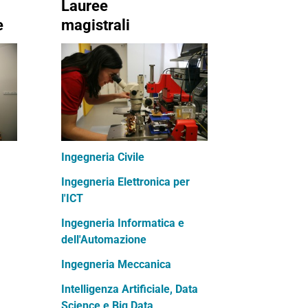
Lauree
e
magistrali
Ingegneria Civile
I
ngegneria Elettronica per
l'ICT
Ingegneria Informatica e
dell'Automazione
Ingegneria Meccanica
Intelligenza Artificiale, Data
Science e Big Data