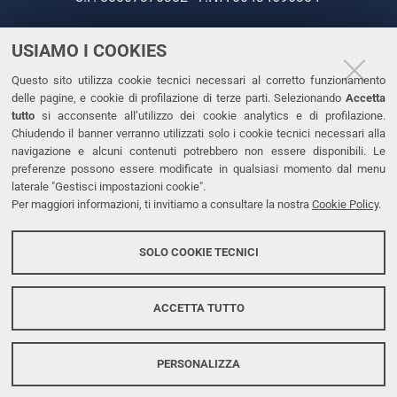
USIAMO I COOKIES
CONTATTI
Questo sito utilizza cookie tecnici necessari al corretto funzionamento
Tel. +39 0532 293111
delle pagine, e cookie di profilazione di terze parti. Selezionando
Accetta
Fax. +39 0532 293031
tutto
si acconsente all’utilizzo dei cookie analytics e di profilazione.
PEC
Chiudendo il banner verranno utilizzati solo i cookie tecnici necessari alla
navigazione e alcuni contenuti potrebbero non essere disponibili. Le
preferenze possono essere modificate in qualsiasi momento dal menu
LINKS
laterale "Gestisci impostazioni cookie".
Per maggiori informazioni, ti invitiamo a consultare la nostra
Cookie Policy
.
Accessibilità
Dichiarazione di accessibilità
SOLO COOKIE TECNICI
Protezione dati personali
Cookies
ACCETTA TUTTO
PERSONALIZZA
Copyright @ 2026, Università di Ferrara