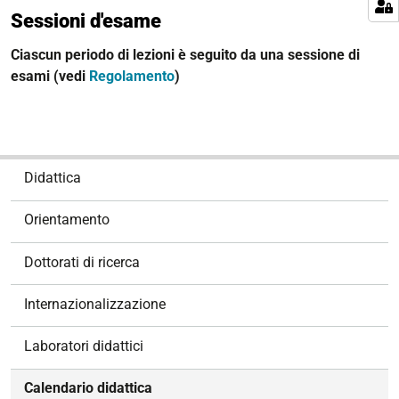
Sessioni d'esame
Ciascun periodo di lezioni è seguito da una sessione di
esami (vedi
Regolamento
)
N
Didattica
a
v
Orientamento
i
g
Dottorati di ricerca
a
z
Internazionalizzazione
i
o
Laboratori didattici
n
e
Calendario didattica