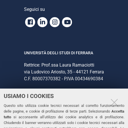
Seguici su
Facebook
Linkedin
Instagram
Youtube
UNIVERSITÀ DEGLI STUDI DI FERRARA
Rettrice: Prof.ssa Laura Ramaciotti
via Ludovico Ariosto, 35 - 44121 Ferrara
C.F. 80007370382 - P.IVA 00434690384
USIAMO I COOKIES
CONTATTI
Questo sito utilizza cookie tecnici necessari al corretto funzionamento
Tel. +39 0532 293111
delle pagine, e cookie di profilazione di terze parti. Selezionando
Accetta
Fax. +39 0532 293031
tutto
si acconsente all’utilizzo dei cookie analytics e di profilazione.
PEC
Chiudendo il banner verranno utilizzati solo i cookie tecnici necessari alla