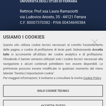
UNIVERSITÀ DEGLI STUDI DI FERRARA
Rettrice: Prof.ssa Laura Ramaciotti
via Ludovico Ariosto, 35 - 44121 Ferrara
C.F. 80007370382 - P.IVA 00434690384
USIAMO I COOKIES
CONTATTI
Questo sito utilizza cookie tecnici necessari al corretto funzionamento
Tel. +39 0532 293111
delle pagine, e cookie di profilazione di terze parti. Selezionando
Accetta
Fax. +39 0532 293031
tutto
si acconsente all’utilizzo dei cookie analytics e di profilazione.
PEC
Chiudendo il banner verranno utilizzati solo i cookie tecnici necessari alla
navigazione e alcuni contenuti potrebbero non essere disponibili. Le
preferenze possono essere modificate in qualsiasi momento dal menu
LINKS
laterale "Gestisci impostazioni cookie".
Per maggiori informazioni, ti invitiamo a consultare la nostra
Cookie Policy
.
Accessibilità
Dichiarazione di accessibilità
SOLO COOKIE TECNICI
Protezione dati personali
Cookies
ACCETTA TUTTO