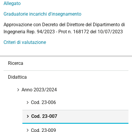
Allegato
Graduatorie incarichi d'insegnamento
Approvazione con Decreto del Direttore del Dipartimento di
Ingegneria Rep. 94/2023 - Prot n. 168172 del 10/07/2023
Criteri di valutazione
N
Ricerca
a
v
Didattica
i
g
Anno 2023/2024
a
z
Cod. 23-006
i
Cod. 23-007
o
n
Cod. 23-009
e