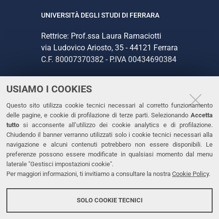
UNIVERSITÀ DEGLI STUDI DI FERRARA
Rettrice: Prof.ssa Laura Ramaciotti
via Ludovico Ariosto, 35 - 44121 Ferrara
C.F. 80007370382 - P.IVA 00434690384
USIAMO I COOKIES
CONTATTI
Questo sito utilizza cookie tecnici necessari al corretto funzionamento
Tel. +39 0532 293111
delle pagine, e cookie di profilazione di terze parti. Selezionando
Accetta
Fax. +39 0532 293031
tutto
si acconsente all’utilizzo dei cookie analytics e di profilazione.
PEC
Chiudendo il banner verranno utilizzati solo i cookie tecnici necessari alla
navigazione e alcuni contenuti potrebbero non essere disponibili. Le
preferenze possono essere modificate in qualsiasi momento dal menu
LINKS
laterale "Gestisci impostazioni cookie".
Per maggiori informazioni, ti invitiamo a consultare la nostra
Cookie Policy
.
Accessibilità
Dichiarazione di accessibilità
SOLO COOKIE TECNICI
Protezione dati personali