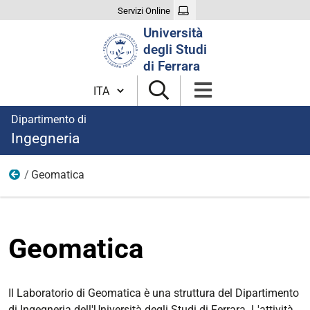
Servizi Online
Cerca
Università
nel
degli Studi
sito
di Ferrara
Cambia lingua
Dipartimento di
Ingegneria
Geomatica
Area civile
Geomatica
Il Laboratorio di Geomatica è una struttura del Dipartimento
di Ingegneria dell'Università degli Studi di Ferrara. L'attività