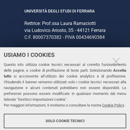
UNIVERSITÀ DEGLI STUDI DI FERRARA
Rettrice: Prof.ssa Laura Ramaciotti
via Ludovico Ariosto, 35 - 44121 Ferrara
C.F. 80007370382 - P.IVA 00434690384
USIAMO I COOKIES
CONTATTI
Questo sito utilizza cookie tecnici necessari al corretto funzionamento
Tel. +39 0532 293111
delle pagine, e cookie di profilazione di terze parti. Selezionando
Accetta
Fax. +39 0532 293031
tutto
si acconsente all’utilizzo dei cookie analytics e di profilazione.
PEC
Chiudendo il banner verranno utilizzati solo i cookie tecnici necessari alla
navigazione e alcuni contenuti potrebbero non essere disponibili. Le
preferenze possono essere modificate in qualsiasi momento dal menu
LINKS
laterale "Gestisci impostazioni cookie".
Per maggiori informazioni, ti invitiamo a consultare la nostra
Cookie Policy
.
Accessibilità
Dichiarazione di accessibilità
SOLO COOKIE TECNICI
Protezione dati personali