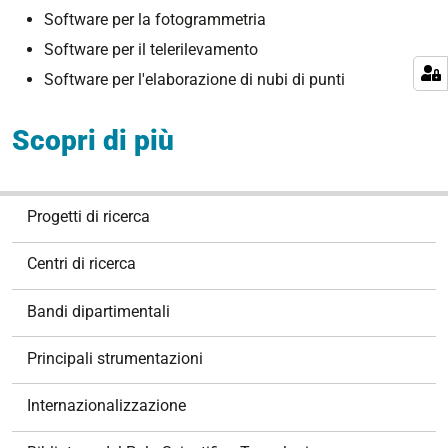
Software per la fotogrammetria
Software per il telerilevamento
Software per l'elaborazione di nubi di punti
Scopri di più
N
Progetti di ricerca
a
v
Centri di ricerca
i
g
Bandi dipartimentali
a
z
Principali strumentazioni
i
o
Internazionalizzazione
n
e