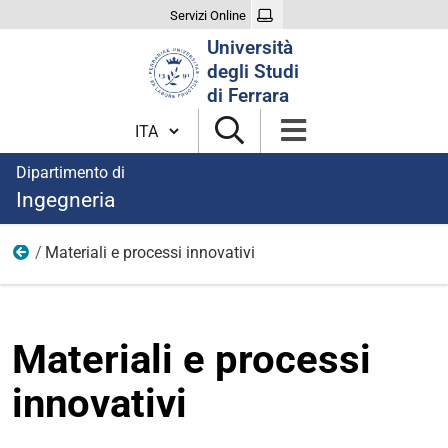
Servizi Online
Cerca
Università
nel
degli Studi
sito
di Ferrara
Cambia lingua
Dipartimento di
Ingegneria
Materiali e processi innovativi
Seminari per le scuole superiori
Materiali e processi
innovativi