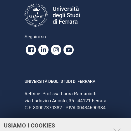
Università
degli Studi
di Ferrara
Seguici su
Facebook
Linkedin
Instagram
Youtube
UNIVERSITÀ DEGLI STUDI DI FERRARA
Rettrice: Prof.ssa Laura Ramaciotti
via Ludovico Ariosto, 35 - 44121 Ferrara
C.F. 80007370382 - P.IVA 00434690384
USIAMO I COOKIES
CONTATTI