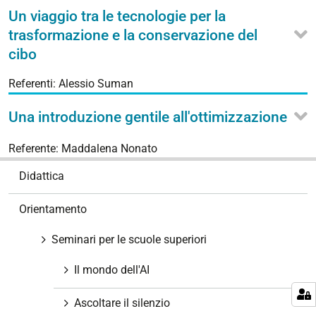
Un viaggio tra le tecnologie per la
trasformazione e la conservazione del
cibo
Referenti: Alessio Suman
Una introduzione gentile all'ottimizzazione
Referente: Maddalena Nonato
N
Didattica
a
v
Orientamento
i
g
Seminari per le scuole superiori
a
z
Il mondo dell'AI
i
Ascoltare il silenzio
o